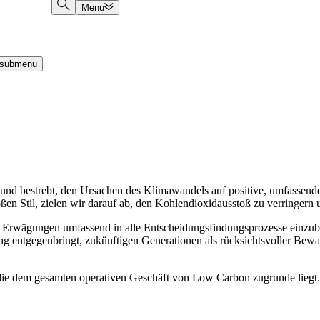
Menu
submenu
tz und bestrebt, den Ursachen des Klimawandels auf positive, umfassen
ßen Stil, zielen wir darauf ab, den Kohlendioxidausstoß zu verringe
le Erwägungen umfassend in alle Entscheidungsfindungsprozesse einzu
ng entgegenbringt, zukünftigen Generationen als rücksichtsvoller Bew
ie dem gesamten operativen Geschäft von Low Carbon zugrunde liegt. Sä