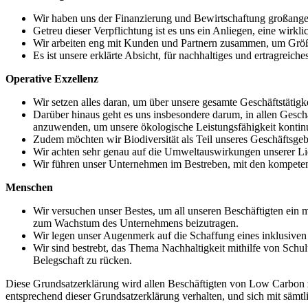
Wir haben uns der Finanzierung und Bewirtschaftung großange
Getreu dieser Verpflichtung ist es uns ein Anliegen, eine wirk
Wir arbeiten eng mit Kunden und Partnern zusammen, um Größen
Es ist unsere erklärte Absicht, für nachhaltiges und ertragrei
Operative Exzellenz
Wir setzen alles daran, um über unsere gesamte Geschäftstätigk
Darüber hinaus geht es uns insbesondere darum, in allen Gesc
anzuwenden, um unsere ökologische Leistungsfähigkeit kontinu
Zudem möchten wir Biodiversität als Teil unseres Geschäftsgeb
Wir achten sehr genau auf die Umweltauswirkungen unserer Li
Wir führen unser Unternehmen im Bestreben, mit den kompeten
Menschen
Wir versuchen unser Bestes, um all unseren Beschäftigten ein 
zum Wachstum des Unternehmens beizutragen.
Wir legen unser Augenmerk auf die Schaffung eines inklusiven A
Wir sind bestrebt, das Thema Nachhaltigkeit mithilfe von Schu
Belegschaft zu rücken.
Diese Grundsatzerklärung wird allen Beschäftigten von Low Carbon zug
entsprechend dieser Grundsatzerklärung verhalten, und sich mit sämt