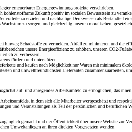
legter erneuerbarer Energiegewinnungsprojekte verschrieben.
lich kohlenstoffarme Zukunft positiv im sozialen Bewusstsein zu veranke
vorteile zu erzielen und nachhaltige Denkweisen als Bestandteil eine
ches Wachstum zu sorgen, und gleichzeitig unseren moralischen, gesetz
eit hinweg Schadstoffe zu vermeiden, Abfall zu minimieren und die eff
häftsbereichen unsere Energieeffizienz zu erhöhen, unseren CO2-Fußab
ierlich zu verbessern.
arens fördern und unterstützen.
eferkette und kaufen nach Möglichkeit nur Waren mit minimalem ökol
testen und umweltfreundlichsten Lieferanten zusammenzuarbeiten, um
möglichst auf- und anregendes Arbeitsumfeld zu ermöglichen, das ihnen
rbeitsumfelds, in dem sich alle Mitarbeiter wertgeschätzt und respektie
lungen und Veranstaltungen als Teil der persönlichen und beruflichen 
änglich gemacht und der Öffentlichkeit über unsere Website zur Verfüg
lichen Umweltanliegen an ihren direkten Vorgesetzten wenden.