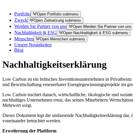
Portfolio
Open
Portfolio
submenu
Zweck
Open
Zielsetzung
submenu
Werden Sie Partner von uns
Open
Werden Sie Partner von uns
Nachhaltigkeit & ESG
Open
Nachhaltigkeit & ESG
submenu
Menschen
Open
Menschen
submenu
Unsere Neuigkeiten
Blog
Nachhaltigkeitserklärung
Low Carbon ist ein britisches Investitionsunternehmen in Privatbesi
und Bewirtschaftung erneuerbarer Energiegewinnungsprojekte im gro
Low Carbon trachtet danach, wirtschaftliche, ökologische und sozia
nachhaltiges Unternehmen ernst, das seinen Mitarbeitern Wertschätzu
Mehrwert sorgt.
Dieses Dokument legt die umfassende Nachhaltigkeitserklärung dar, d
voneinander betrachtet werden.
Erweiterung der Plattform